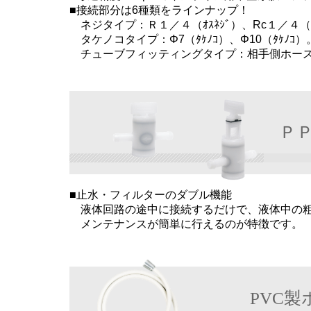
■接続部分は6種類をラインナップ！
ネジタイプ：Ｒ１／４（ｵｽﾈｼﾞ）、Rc１／４（ﾒ
タケノコタイプ：Φ7（ﾀｹﾉｺ）、Φ10（ﾀｹﾉｺ）
チューブフィッティングタイプ：相手側ホース
Ｐ
■止水・フィルターのダブル機能
液体回路の途中に接続するだけで、液体中の粗
メンテナンスが簡単に行えるのが特徴です。
PVC製