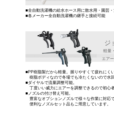
■全自動洗濯機の給水ホース用に散水用・園芸・
■各メーカー全自動洗濯機の継手と接続可能
ジ
軽量
エアー配
■PP樹脂製だから軽量。握りやすくて疲れにく
樹脂ボディなので冬場でも冷たくないので水回
■ダイヤルで流量調整可能。
丁度いい威力にエアーを調整できるので初心者
■ノズルの付け替え可能。
豊富なオプションノズルで様々な作業に対応
便利なノズルセット品もご用意しています。