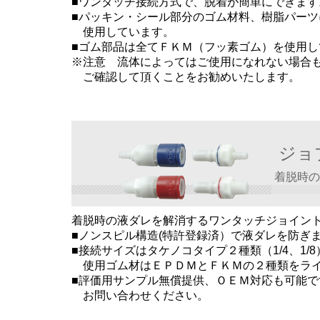
■ワンタッチ接続方式で、脱着が簡単にできます
■パッキン・シール部分のゴム材料、樹脂パー
使用しています。
■ゴム部品は全てＦＫＭ（フッ素ゴム）を使用し
※注意 流体によってはご使用になれない場合
ご確認して頂くことをお勧めいたします。
ジョ
着脱時の
着脱時の液ダレを解消するワンタッチジョイン
■ノンスピル構造(特許登録済）で液ダレを防ぎ
■接続サイズはタケノコタイプ２種類（1/4、1/8
使用ゴム材はＥＰＤＭとＦＫＭの２種類をライ
■評価用サンプル無償提供、ＯＥＭ対応も可能ですので
お問い合わせください。