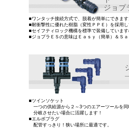
ジョプ
■ワンタッチ接続方式で、脱着が簡単にできます
■耐衝撃性に優れた樹脂（変性ＰＰＥ）を採用し
■セイフティロック機構を標準で装備していま
■ジョプラＥＳの意味はＥａｓｙ（簡単）＆Ｓａ
タッチ
■ツインソケット
一つの供給源から２～
3
つのエアーツールを同
分岐させたい場合に活躍します！
■エルボプラグ
配管すっきり！狭い場所に最適です。