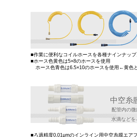
■作業に便利なコイルホースを各種ナインナップ
■ホース色
黄色
は5×8のホースを使用
ホース色
青色
は6.5×10のホースを使用
←黄色
中空糸
配管内の微
水滴などを
■ろ過精度0.01μmのインライン用中空糸膜エ